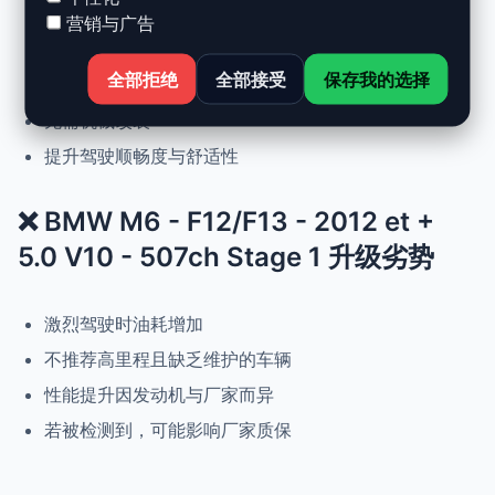
动力提升高达 +30%，扭矩提升 +25%
营销与广告
正常驾驶下优化油耗
全部拒绝
全部接受
保存我的选择
可随时恢复原厂设置
无需机械改装
提升驾驶顺畅度与舒适性
❌ BMW M6 - F12/F13 - 2012 et +
5.0 V10 - 507ch Stage 1 升级劣势
激烈驾驶时油耗增加
不推荐高里程且缺乏维护的车辆
性能提升因发动机与厂家而异
若被检测到，可能影响厂家质保