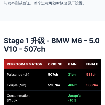
与功率测试验证。整个过程可随时恢复原厂设置。
Stage 1 升级 - BMW M6 - 5.0
V10 - 507ch
REPROGRAMMATION
ORIGINE
GAIN
FINALE
Puissance (ch)
507ch
31ch
538ch
Couple (Nm)
520Nm
48Nm
568Nm
Consommation
Jusqu'a
(l/100km)
-10%