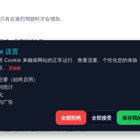
只有在激烈驾驶时才会增加。
校完成，无需机械改装。
ie 设置
用 Cookie 来确保网站的正常运行、衡量流量、个性化您的体验
容。
View
必要（始终启用）
与统计
- F90 - 2017 et + 4.4 V8 Bi-
化
与广告
全部拒绝
全部接受
保存我
+ 4.4 V8 Bi-Turbo - 600ch 的 Stage 1 升级结合了性
驾驶体验且希望保持原厂可靠性的车主。