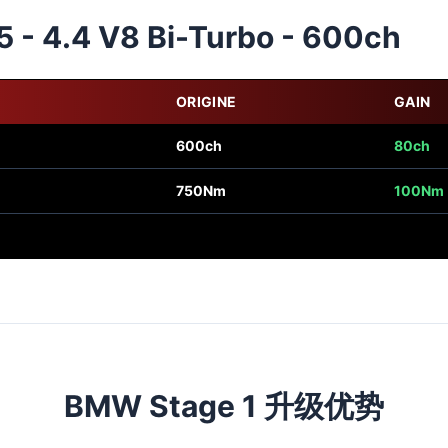
 - 4.4 V8 Bi-Turbo - 600ch
ORIGINE
GAIN
600ch
80ch
750Nm
100Nm
BMW Stage 1 升级优势