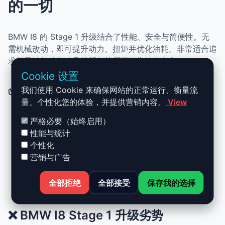
的一切
BMW I8 的 Stage 1 升级结合了性能、安全与简便性。无
需机械改动，即可提升动力、扭矩并优化油耗。非常适合追
求更灵敏驾驶体验且希望保持原厂可靠性的车主。
Cookie 设置
✅ BMW I8 Stage 1 升级优势
我们使用 Cookie 来确保网站的正常运行、衡量流
量、个性化您的体验，并提供营销内容。
View
严格必要（始终启用）
动力提升高达 +30%，扭矩提升 +25%
性能与统计
正常驾驶下优化油耗
个性化
可随时恢复原厂设置
营销与广告
无需机械改装
全部拒绝
全部接受
保存我的选择
提升驾驶顺畅度与舒适性
❌ BMW I8 Stage 1 升级劣势