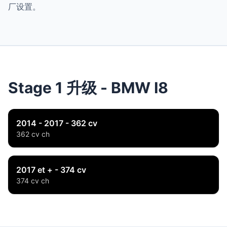
厂设置。
Stage 1 升级 - BMW I8
2014 - 2017 - 362 cv
362 cv ch
2017 et + - 374 cv
374 cv ch