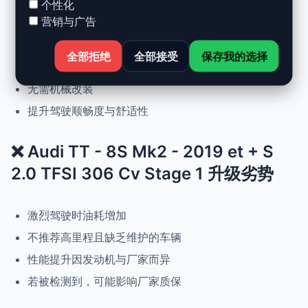
个性化
营销与广告
动力提升高达 +30%，扭矩提升 +25%
正常驾驶下优化油耗
全部拒绝
全部接受
保存我的选择
可随时恢复原厂设置
无需机械改装
提升驾驶顺畅度与舒适性
❌ Audi TT - 8S Mk2 - 2019 et + S
2.0 TFSI 306 Cv Stage 1 升级劣势
激烈驾驶时油耗增加
不推荐高里程且缺乏维护的车辆
性能提升因发动机与厂家而异
若被检测到，可能影响厂家质保