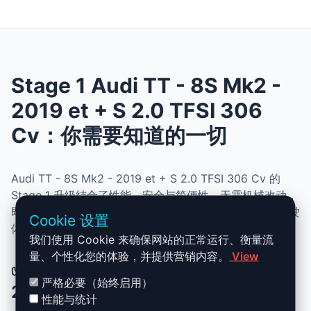
Stage 1 Audi TT - 8S Mk2 -
2019 et + S 2.0 TFSI 306
Cv：你需要知道的一切
Audi TT - 8S Mk2 - 2019 et + S 2.0 TFSI 306 Cv 的
Stage 1 升级结合了性能、安全与简便性。无需机械改动，
即可提升动力、扭矩并优化油耗。非常适合追求更灵敏驾驶
Cookie 设置
体验且希望保持原厂可靠性的车主。
我们使用 Cookie 来确保网站的正常运行、衡量流
量、个性化您的体验，并提供营销内容。
View
✅ Audi TT - 8S Mk2 - 2019 et + S
严格必要（始终启用）
2.0 TFSI 306 Cv Stage 1 升级优势
性能与统计