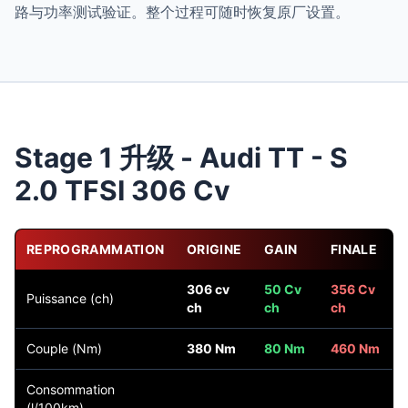
路与功率测试验证。整个过程可随时恢复原厂设置。
Stage 1 升级 - Audi TT - S
2.0 TFSI 306 Cv
REPROGRAMMATION
ORIGINE
GAIN
FINALE
306 cv
50 Cv
356 Cv
Puissance (ch)
ch
ch
ch
Couple (Nm)
380 Nm
80 Nm
460 Nm
Consommation
(l/100km)