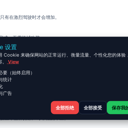
只有在激烈驾驶时才会增加。
校完成，无需机械改装。
ie 设置
用 Cookie 来确保网站的正常运行、衡量流量、个性化您的体验
容。
View
必要（始终启用）
与统计
 - 2006 - 2014 - 8J 2.0 TFS
化
与广告
全部拒绝
全部接受
保存我
 8J 2.0 TFSI - 200ch 的 Stage 1 升级结合了性能、安全
验且希望保持原厂可靠性的车主。