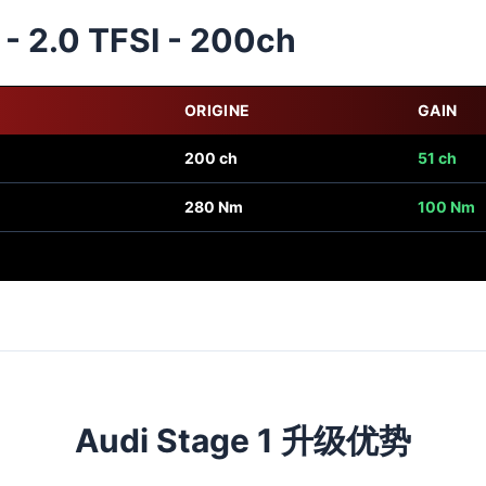
- 2.0 TFSI - 200ch
ORIGINE
GAIN
200 ch
51 ch
280 Nm
100 Nm
Audi Stage 1 升级优势