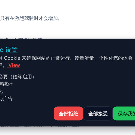
只有在激烈驾驶时才会增加。
校完成，无需机械改装。
ie 设置
用 Cookie 来确保网站的正常运行、衡量流量、个性化您的体验
容。
View
必要（始终启用）
与统计
-S - 2008-2014 TT S - 2.0 TF
化
与广告
全部拒绝
全部接受
保存我
T S - 2.0 TFSI - 272 ch 的 Stage 1 升级结合了性能、
驶体验且希望保持原厂可靠性的车主。