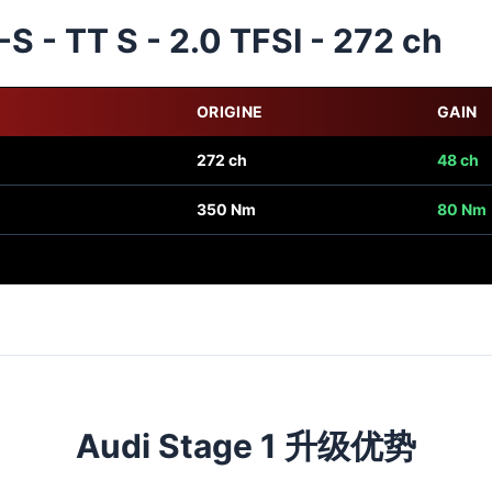
S - TT S - 2.0 TFSI - 272 ch
ORIGINE
GAIN
272 ch
48 ch
350 Nm
80 Nm
Audi Stage 1 升级优势