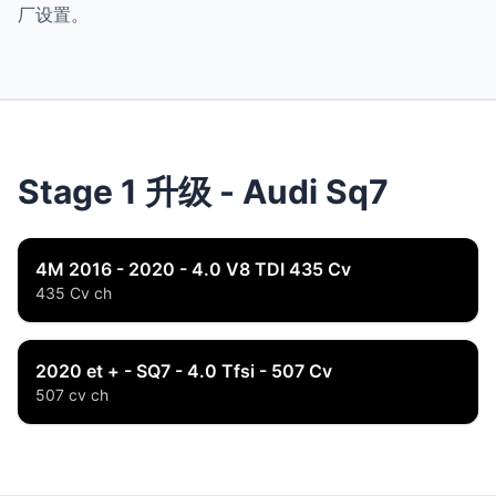
厂设置。
Stage 1 升级 - Audi Sq7
4M 2016 - 2020 - 4.0 V8 TDI 435 Cv
435 Cv ch
2020 et + - SQ7 - 4.0 Tfsi - 507 Cv
507 cv ch