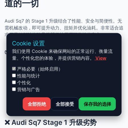
道的一切
Audi Sq7 的 Stage 1 升级结合了性能、安全与简便性。无
需机械改动，即可提升动力、扭矩并优化油耗。非常适合追
求更灵敏驾驶体验且希望保持原厂可靠性的车主。
Cookie 设置
✅ Audi Sq7 Stage 1 升级优势
我们使用 Cookie 来确保网站的正常运行、衡量流
量、个性化您的体验，并提供营销内容。
View
严格必要（始终启用）
动力提升高达 +30%，扭矩提升 +25%
性能与统计
正常驾驶下优化油耗
个性化
可随时恢复原厂设置
营销与广告
无需机械改装
全部拒绝
全部接受
保存我的选择
提升驾驶顺畅度与舒适性
❌ Audi Sq7 Stage 1 升级劣势