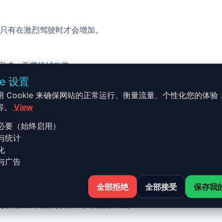
只有在激烈驾驶时才会增加。
校完成，无需机械改装。
ie 设置
用 Cookie 来确保网站的正常运行、衡量流量、个性化您的体验
容。
View
必要（始终启用）
与统计
 - 2006 - 2009 S8 - 5.2 FSI 
化
与广告
全部拒绝
全部接受
保存我
8 - 5.2 FSI V10 - 450ch 的 Stage 1 升级结合了性能、
驶体验且希望保持原厂可靠性的车主。