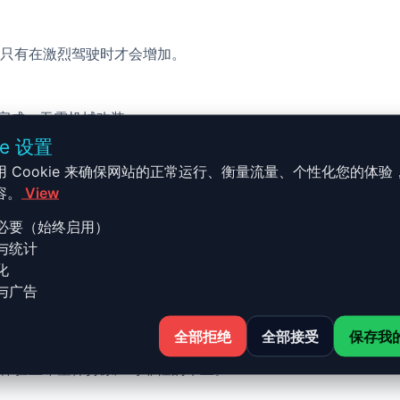
只有在激烈驾驶时才会增加。
校完成，无需机械改装。
ie 设置
用 Cookie 来确保网站的正常运行、衡量流量、个性化您的体验
容。
View
必要（始终启用）
与统计
 - C5 - 1996-2004 S6 - 4.2 
化
与广告
全部拒绝
全部接受
保存我
4 S6 - 4.2 V8 - 340ch 的 Stage 1 升级结合了性能、安
体验且希望保持原厂可靠性的车主。