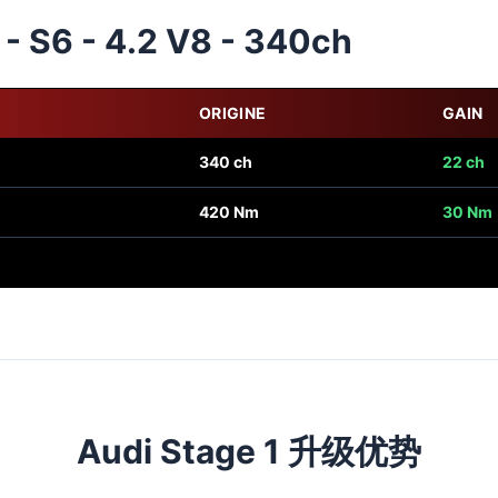
- S6 - 4.2 V8 - 340ch
ORIGINE
GAIN
340 ch
22 ch
420 Nm
30 Nm
Audi Stage 1 升级优势