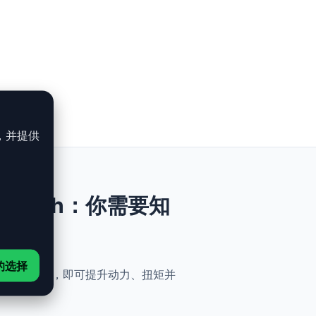
，并提供
V8 - 340ch：你需要知
的选择
全与简便性。无需机械改动，即可提升动力、扭矩并