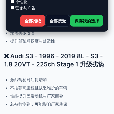
个性化
营销与广告
动力提升高达 +30%，扭矩提升 +25%
正常驾驶下优化油耗
全部拒绝
全部接受
保存我的选择
可随时恢复原厂设置
无需机械改装
提升驾驶顺畅度与舒适性
❌ Audi S3 - 1996 - 2019 8L - S3 -
1.8 20VT - 225ch Stage 1 升级劣势
激烈驾驶时油耗增加
不推荐高里程且缺乏维护的车辆
性能提升因发动机与厂家而异
若被检测到，可能影响厂家质保