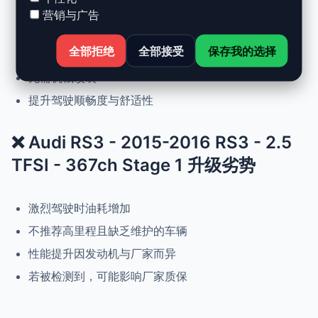
动力提升高达 +30%，扭矩提升 +25%
营销与广告
正常驾驶下优化油耗
全部拒绝
全部接受
保存我的选择
可随时恢复原厂设置
无需机械改装
提升驾驶顺畅度与舒适性
❌ Audi RS3 - 2015-2016 RS3 - 2.5
TFSI - 367ch Stage 1 升级劣势
激烈驾驶时油耗增加
不推荐高里程且缺乏维护的车辆
性能提升因发动机与厂家而异
若被检测到，可能影响厂家质保