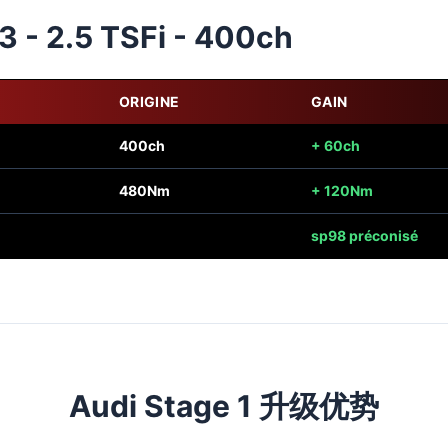
3 - 2.5 TSFi - 400ch
ORIGINE
GAIN
400ch
+ 60ch
480Nm
+ 120Nm
sp98 préconisé
Audi Stage 1 升级优势