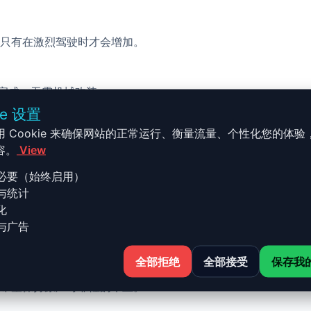
只有在激烈驾驶时才会增加。
校完成，无需机械改装。
ie 设置
用 Cookie 来确保网站的正常运行、衡量流量、个性化您的体验
容。
View
必要（始终启用）
与统计
S3 - 2017 - 2019 2.5 TSFi 
化
与广告
全部拒绝
全部接受
保存我
 2.5 TSFi - 400ch 的 Stage 1 升级结合了性能、安全与简
希望保持原厂可靠性的车主。