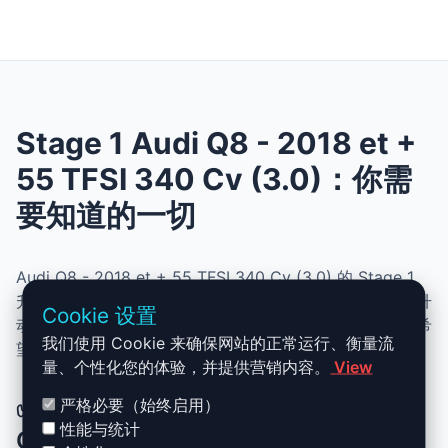
Stage 1 Audi Q8 - 2018 et +
55 TFSI 340 Cv (3.0)：你需
要知道的一切
Audi Q8 - 2018 et + 55 TFSI 340 Cv (3.0) 的 Stage 1
升级结合了性能、安全与简便性。无需机械改动，即可提升
Cookie 设置
动力、扭矩并优化油耗。非常适合追求更灵敏驾驶体验且希
我们使用 Cookie 来确保网站的正常运行、衡量流
望保持原厂可靠性的车主。
量、个性化您的体验，并提供营销内容。
View
✅ Audi Q8 - 2018 et + 55 TFSI 340
严格必要（始终启用）
性能与统计
Cv (3.0) Stage 1 升级优势