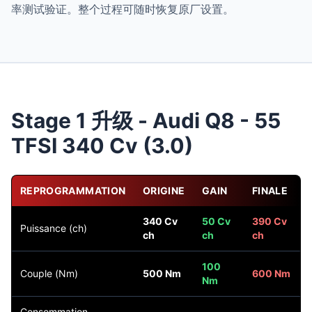
率测试验证。整个过程可随时恢复原厂设置。
Stage 1 升级 - Audi Q8 - 55
TFSI 340 Cv (3.0)
REPROGRAMMATION
ORIGINE
GAIN
FINALE
340 Cv
50 Cv
390 Cv
Puissance (ch)
ch
ch
ch
100
Couple (Nm)
500 Nm
600 Nm
Nm
Consommation