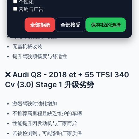
个性化
营销与广告
动力提升高达 +30%，扭矩提升 +25%
全部拒绝
全部接受
保存我的选择
正常驾驶下优化油耗
可随时恢复原厂设置
无需机械改装
提升驾驶顺畅度与舒适性
❌ Audi Q8 - 2018 et + 55 TFSI 340
Cv (3.0) Stage 1 升级劣势
激烈驾驶时油耗增加
不推荐高里程且缺乏维护的车辆
性能提升因发动机与厂家而异
若被检测到，可能影响厂家质保