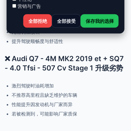
动力提升高达 +30%，扭矩提升 +25%
营销与广告
正常驾驶下优化油耗
全部拒绝
全部接受
保存我的选择
可随时恢复原厂设置
无需机械改装
提升驾驶顺畅度与舒适性
❌ Audi Q7 - 4M MK2 2019 et + SQ7
- 4.0 Tfsi - 507 Cv Stage 1 升级劣势
激烈驾驶时油耗增加
不推荐高里程且缺乏维护的车辆
性能提升因发动机与厂家而异
若被检测到，可能影响厂家质保