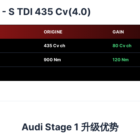
 - S TDI 435 Cv(4.0)
ORIGINE
GAIN
435 Cv ch
80 Cv ch
900 Nm
120 Nm
Audi Stage 1 升级优势