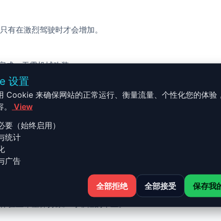
只有在激烈驾驶时才会增加。
校完成，无需机械改装。
ie 设置
用 Cookie 来确保网站的正常运行、衡量流量、个性化您的体验
容。
View
必要（始终启用）
与统计
 - 4M MK2 2019 et + S TDI 4
化
与广告
全部拒绝
全部接受
保存我
t + S TDI 435 Cv(4.0) 的 Stage 1 升级结合了性能、
体验且希望保持原厂可靠性的车主。