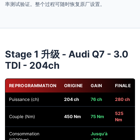
率测试验证。整个过程可随时恢复原厂设置。
Stage 1 升级 - Audi Q7 - 3.0
TDI - 204ch
REPROGRAMMATION
ORIGINE
GAIN
FINALE
Puissance (ch)
204 ch
76 ch
280 ch
525
Couple (Nm)
450 Nm
75 Nm
Nm
Consommation
Jusqu'à
(l/100km)
-20%