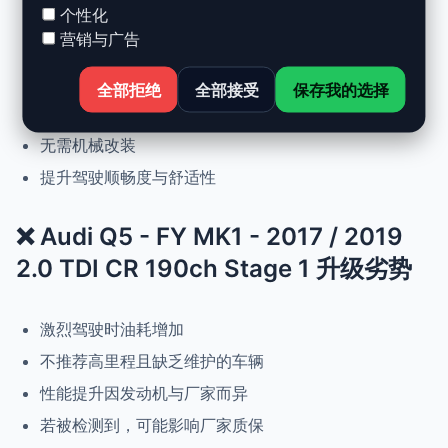
个性化
营销与广告
动力提升高达 +30%，扭矩提升 +25%
正常驾驶下优化油耗
全部拒绝
全部接受
保存我的选择
可随时恢复原厂设置
无需机械改装
提升驾驶顺畅度与舒适性
❌ Audi Q5 - FY MK1 - 2017 / 2019
2.0 TDI CR 190ch Stage 1 升级劣势
激烈驾驶时油耗增加
不推荐高里程且缺乏维护的车辆
性能提升因发动机与厂家而异
若被检测到，可能影响厂家质保