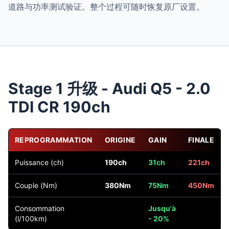
道路与功率测试验证。整个过程可随时恢复原厂设置。
Stage 1 升级 - Audi Q5 - 2.0
TDI CR 190ch
REPROGRAMMATION
ORIGINE
GAIN
FINALE
Puissance (ch)
190ch
31ch
221ch
Couple (Nm)
380Nm
75Nm
450Nm
Consommation
Jusqu'à
(l/100km)
- 20%