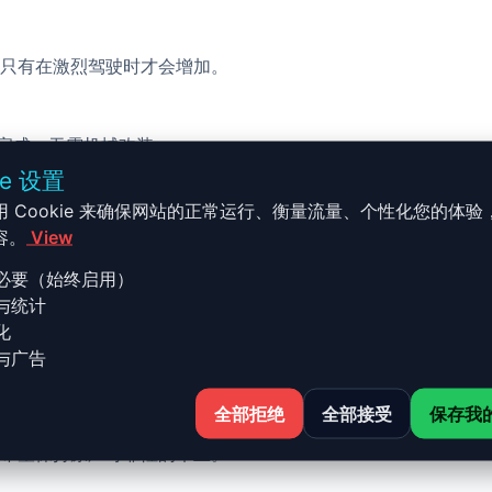
只有在激烈驾驶时才会增加。
校完成，无需机械改装。
ie 设置
用 Cookie 来确保网站的正常运行、衡量流量、个性化您的体验
容。
View
必要（始终启用）
与统计
 - 2018 et + 40 TDI 204 Cv
化
与广告
全部拒绝
全部接受
保存我
 TDI 204 Cv (2.0) 的 Stage 1 升级结合了性能、安全与简
希望保持原厂可靠性的车主。