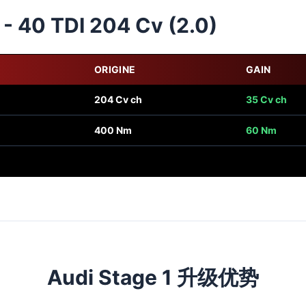
- 40 TDI 204 Cv (2.0)
ORIGINE
GAIN
204 Cv ch
35 Cv ch
400 Nm
60 Nm
Audi Stage 1 升级优势