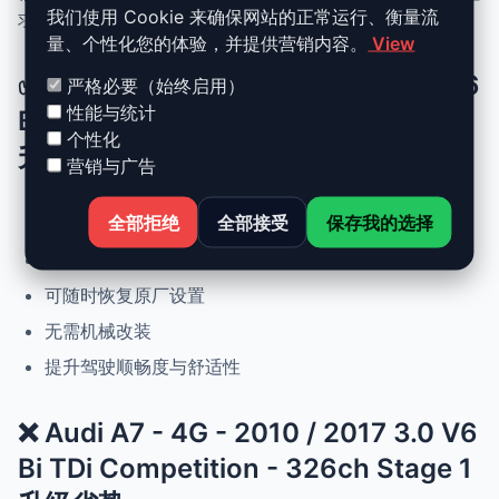
我们使用 Cookie 来确保网站的正常运行、衡量流
求更灵敏驾驶体验且希望保持原厂可靠性的车主。
量、个性化您的体验，并提供营销内容。
View
✅ Audi A7 - 4G - 2010 / 2017 3.0 V6
严格必要（始终启用）
性能与统计
Bi TDi Competition - 326ch Stage 1
个性化
升级优势
营销与广告
全部拒绝
全部接受
保存我的选择
动力提升高达 +30%，扭矩提升 +25%
正常驾驶下优化油耗
可随时恢复原厂设置
无需机械改装
提升驾驶顺畅度与舒适性
❌ Audi A7 - 4G - 2010 / 2017 3.0 V6
Bi TDi Competition - 326ch Stage 1