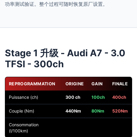
功率测试验证。整个过程可随时恢复原厂设置。
Stage 1 升级 - Audi A7 - 3.0
TFSI - 300ch
REPROGRAMMATION
ORIGINE
GAIN
FINALE
Puissance (ch)
300 ch
100ch
400ch
Couple (Nm)
440Nm
80Nm
520Nm
Consommation
(l/100km)