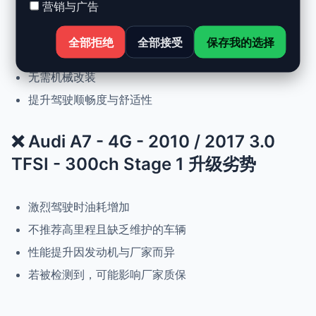
营销与广告
动力提升高达 +30%，扭矩提升 +25%
正常驾驶下优化油耗
全部拒绝
全部接受
保存我的选择
可随时恢复原厂设置
无需机械改装
提升驾驶顺畅度与舒适性
❌ Audi A7 - 4G - 2010 / 2017 3.0
TFSI - 300ch Stage 1 升级劣势
激烈驾驶时油耗增加
不推荐高里程且缺乏维护的车辆
性能提升因发动机与厂家而异
若被检测到，可能影响厂家质保