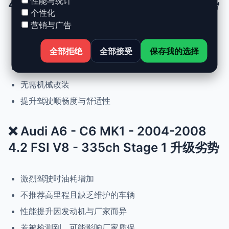
性能与统计
4.2 FSI V8 - 335ch Stage 1 升级优势
个性化
营销与广告
动力提升高达 +30%，扭矩提升 +25%
全部拒绝
全部接受
保存我的选择
正常驾驶下优化油耗
可随时恢复原厂设置
无需机械改装
提升驾驶顺畅度与舒适性
❌ Audi A6 - C6 MK1 - 2004-2008
4.2 FSI V8 - 335ch Stage 1 升级劣势
激烈驾驶时油耗增加
不推荐高里程且缺乏维护的车辆
性能提升因发动机与厂家而异
若被检测到，可能影响厂家质保