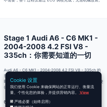
不需要，整个过程仅通过 ECU 调校完成，无需机械改装。
Stage 1 Audi A6 - C6 MK1 -
2004-2008 4.2 FSI V8 -
335ch：你需要知道的一切
Audi A6 - C6 MK1 - 2004-2008 4.2 FSI V8 - 335ch 的
Stage 1 升级结合了性能、安全与简便性。无需机械改动，
Cookie 设置
即可提升动力、扭矩并优化油耗。非常适合追求更灵敏驾驶
我们使用 Cookie 来确保网站的正常运行、衡量流
体验且希望保持原厂可靠性的车主。
量、个性化您的体验，并提供营销内容。
View
✅ Audi A6 - C6 MK1 - 2004-2008
严格必要（始终启用）