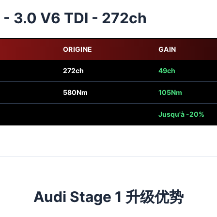
- 3.0 V6 TDI - 272ch
ORIGINE
GAIN
272ch
49ch
580Nm
105Nm
Jusqu'à -20%
Audi Stage 1 升级优势