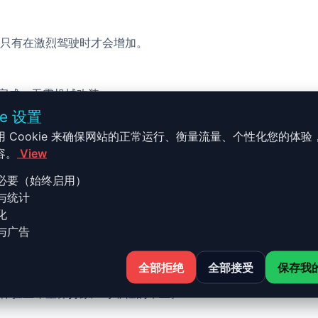
只有在激烈驾驶时才会增加。
校完成，无需机械改装。
ie 设置
用 Cookie 来确保网站的正常运行、衡量流量、个性化您的体验
容。
View
必要（始终启用）
与统计
 - C7 - 2011 / 2018 3.0 V6 T
化
与广告
全部拒绝
全部接受
保存我
018 3.0 V6 TDI - 272ch 的 Stage 1 升级结合了性能、安
体验且希望保持原厂可靠性的车主。