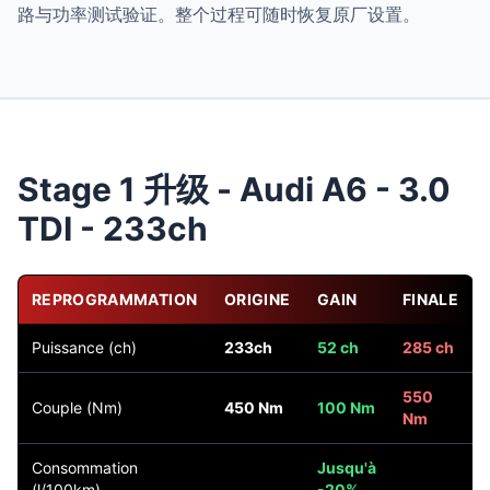
路与功率测试验证。整个过程可随时恢复原厂设置。
Stage 1 升级 - Audi A6 - 3.0
TDI - 233ch
REPROGRAMMATION
ORIGINE
GAIN
FINALE
Puissance (ch)
233ch
52 ch
285 ch
550
Couple (Nm)
450 Nm
100 Nm
Nm
Consommation
Jusqu'à
(l/100km)
-20%