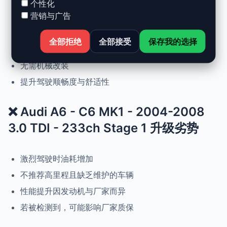
个性化
营销与广告
动力提升高达 +30%，扭矩提升 +25%
正常驾驶下优化油耗
全部拒绝
全部接受
保存我的选择
可随时恢复原厂设置
无需机械改装
提升驾驶顺畅度与舒适性
❌ Audi A6 - C6 MK1 - 2004-2008
3.0 TDI - 233ch Stage 1 升级劣势
激烈驾驶时油耗增加
不推荐高里程且缺乏维护的车辆
性能提升因发动机与厂家而异
若被检测到，可能影响厂家质保