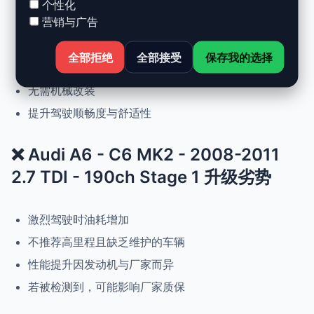
个性化
营销与广告
动力提升高达 +30%，扭矩提升 +25%
正常驾驶下优化油耗
全部拒绝
全部接受
保存我的选择
可随时恢复原厂设置
无需机械改装
提升驾驶顺畅度与舒适性
❌ Audi A6 - C6 MK2 - 2008-2011
2.7 TDI - 190ch Stage 1 升级劣势
激烈驾驶时油耗增加
不推荐高里程且缺乏维护的车辆
性能提升因发动机与厂家而异
若被检测到，可能影响厂家质保