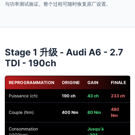
与功率测试验证。整个过程可随时恢复原厂设置。
Stage 1 升级 - Audi A6 - 2.7
TDI - 190ch
REPROGRAMMATION
ORIGINE
GAIN
FINALE
Puissance (ch)
190 ch
43 ch
233 ch
480
Couple (Nm)
400 Nm
80 Nm
Nm
Consommation
Jusqu'à
(l/100km)
-20%