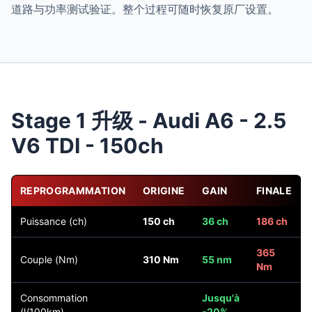
道路与功率测试验证。整个过程可随时恢复原厂设置。
Stage 1 升级 - Audi A6 - 2.5
V6 TDI - 150ch
REPROGRAMMATION
ORIGINE
GAIN
FINALE
Puissance (ch)
150 ch
36 ch
186 ch
365
Couple (Nm)
310 Nm
55 nm
Nm
Consommation
Jusqu'à
(l/100km)
-20%