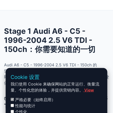
Stage 1 Audi A6 - C5 -
1996-2004 2.5 V6 TDI -
150ch：你需要知道的一切
Audi A6 - C5 - 1996-2004 2.5 V6 TDI - 150ch 的
Stage 1 升级结合了性能、安全与简便性。无需机械改动，
Cookie 设置
即可提升动力、扭矩并优化油耗。非常适合追求更灵敏驾驶
体验且希望保持原厂可靠性的车主。
我们使用 Cookie 来确保网站的正常运行、衡量流
量、个性化您的体验，并提供营销内容。
View
✅ Audi A6 - C5 - 1996-2004 2.5 V6
严格必要（始终启用）
TDI - 150ch Stage 1 升级优势
性能与统计
个性化