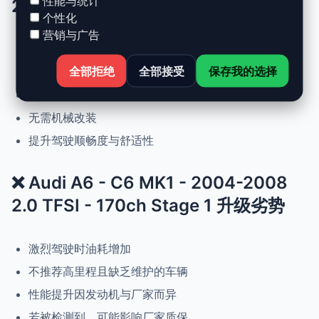
性能与统计
2.0 TFSI - 170ch Stage 1 升级优势
个性化
营销与广告
动力提升高达 +30%，扭矩提升 +25%
全部拒绝
全部接受
保存我的选择
正常驾驶下优化油耗
可随时恢复原厂设置
无需机械改装
提升驾驶顺畅度与舒适性
❌ Audi A6 - C6 MK1 - 2004-2008
2.0 TFSI - 170ch Stage 1 升级劣势
激烈驾驶时油耗增加
不推荐高里程且缺乏维护的车辆
性能提升因发动机与厂家而异
若被检测到，可能影响厂家质保