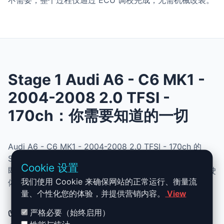
不需要，整个过程仅通过 ECU 调校完成，无需机械改装。
Stage 1 Audi A6 - C6 MK1 -
2004-2008 2.0 TFSI -
170ch：你需要知道的一切
Audi A6 - C6 MK1 - 2004-2008 2.0 TFSI - 170ch 的
Stage 1 升级结合了性能、安全与简便性。无需机械改动，
Cookie 设置
即可提升动力、扭矩并优化油耗。非常适合追求更灵敏驾驶
我们使用 Cookie 来确保网站的正常运行、衡量流
体验且希望保持原厂可靠性的车主。
量、个性化您的体验，并提供营销内容。
View
✅ Audi A6 - C6 MK1 - 2004-2008
严格必要（始终启用）