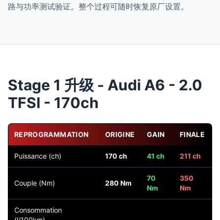
路与功率测试验证。整个过程可随时恢复原厂设置。
Stage 1 升级 - Audi A6 - 2.0
TFSI - 170ch
REPROGRAMMATION
ORIGINE
GAIN
FINALE
Puissance (ch)
170 ch
41 ch
211 ch
70
350
Couple (Nm)
280 Nm
Nm
Nm
Consommation
(l/100km)