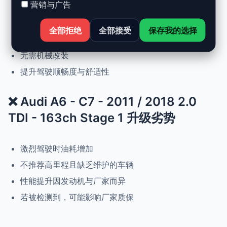
营销与广告
动力提升高达 +30%，扭矩提升 +25%
正常驾驶下优化油耗
全部拒绝
全部接受
保存我的选择
可随时恢复原厂设置
无需机械改装
提升驾驶顺畅度与舒适性
❌ Audi A6 - C7 - 2011 / 2018 2.0
TDI - 163ch Stage 1 升级劣势
激烈驾驶时油耗增加
不推荐高里程且缺乏维护的车辆
性能提升因发动机与厂家而异
若被检测到，可能影响厂家质保