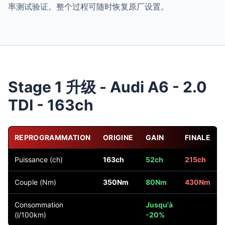
率测试验证。整个过程可随时恢复原厂设置。
Stage 1 升级 - Audi A6 - 2.0
TDI - 163ch
REPROGRAMMATION
ORIGINE
GAIN
FINALE
Puissance (ch)
163ch
52ch
215ch
Couple (Nm)
350Nm
80Nm
430Nm
Consommation
Jusqu'à
(l/100km)
-20%