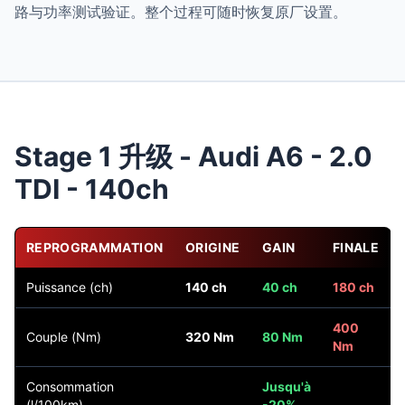
路与功率测试验证。整个过程可随时恢复原厂设置。
Stage 1 升级 - Audi A6 - 2.0
TDI - 140ch
REPROGRAMMATION
ORIGINE
GAIN
FINALE
Puissance (ch)
140 ch
40 ch
180 ch
400
Couple (Nm)
320 Nm
80 Nm
Nm
Consommation
Jusqu'à
(l/100km)
-20%