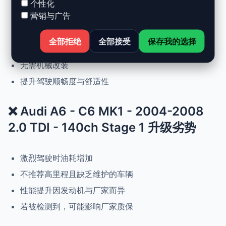
个性化
营销与广告
动力提升高达 +30%，扭矩提升 +25%
正常驾驶下优化油耗
全部拒绝
全部接受
保存我的选择
可随时恢复原厂设置
无需机械改装
提升驾驶顺畅度与舒适性
❌ Audi A6 - C6 MK1 - 2004-2008
2.0 TDI - 140ch Stage 1 升级劣势
激烈驾驶时油耗增加
不推荐高里程且缺乏维护的车辆
性能提升因发动机与厂家而异
若被检测到，可能影响厂家质保