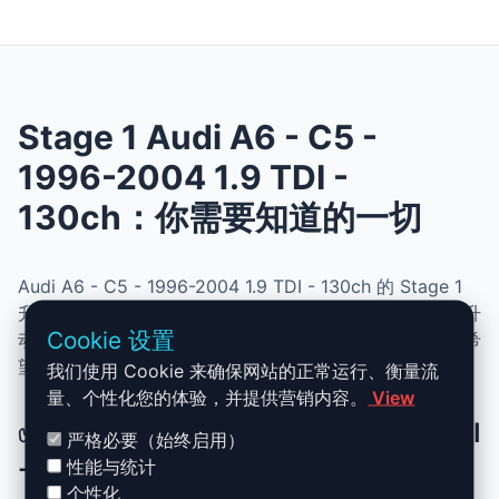
Stage 1 Audi A6 - C5 -
1996-2004 1.9 TDI -
130ch：你需要知道的一切
Audi A6 - C5 - 1996-2004 1.9 TDI - 130ch 的 Stage 1
升级结合了性能、安全与简便性。无需机械改动，即可提升
Cookie 设置
动力、扭矩并优化油耗。非常适合追求更灵敏驾驶体验且希
望保持原厂可靠性的车主。
我们使用 Cookie 来确保网站的正常运行、衡量流
量、个性化您的体验，并提供营销内容。
View
✅ Audi A6 - C5 - 1996-2004 1.9 TDI
严格必要（始终启用）
- 130ch Stage 1 升级优势
性能与统计
个性化