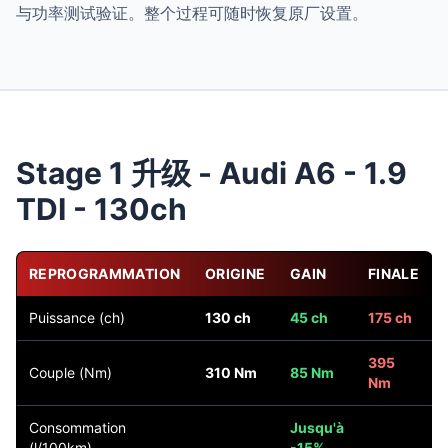
与功率测试验证。整个过程可随时恢复原厂设置。
Stage 1 升级 - Audi A6 - 1.9
TDI - 130ch
REPROGRAMMATION
ORIGINE
GAIN
FINALE
Puissance (ch)
130 ch
45 ch
175 ch
395
Couple (Nm)
310 Nm
85 Nm
Nm
Consommation
Jusqu'à
(l/100km)
-15%