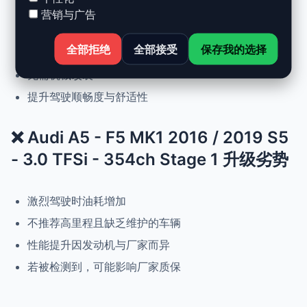
动力提升高达 +30%，扭矩提升 +25%
营销与广告
正常驾驶下优化油耗
全部拒绝
全部接受
保存我的选择
可随时恢复原厂设置
无需机械改装
提升驾驶顺畅度与舒适性
❌ Audi A5 - F5 MK1 2016 / 2019 S5
- 3.0 TFSi - 354ch Stage 1 升级劣势
激烈驾驶时油耗增加
不推荐高里程且缺乏维护的车辆
性能提升因发动机与厂家而异
若被检测到，可能影响厂家质保