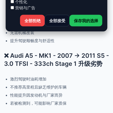
个性化
营销与广告
动力提升高达 +30%，扭矩提升 +25%
正常驾驶下优化油耗
全部拒绝
全部接受
保存我的选择
可随时恢复原厂设置
无需机械改装
提升驾驶顺畅度与舒适性
❌ Audi A5 - MK1 - 2007 -> 2011 S5 -
3.0 TFSI - 333ch Stage 1 升级劣势
激烈驾驶时油耗增加
不推荐高里程且缺乏维护的车辆
性能提升因发动机与厂家而异
若被检测到，可能影响厂家质保