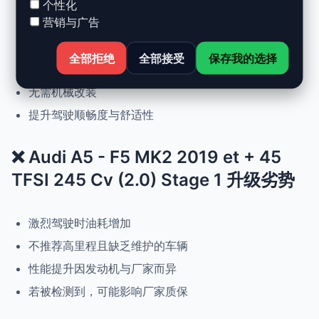
个性化
营销与广告
动力提升高达 +30%，扭矩提升 +25%
正常驾驶下优化油耗
全部拒绝
全部接受
保存我的选择
可随时恢复原厂设置
无需机械改装
提升驾驶顺畅度与舒适性
❌ Audi A5 - F5 MK2 2019 et + 45
TFSI 245 Cv (2.0) Stage 1 升级劣势
激烈驾驶时油耗增加
不推荐高里程且缺乏维护的车辆
性能提升因发动机与厂家而异
若被检测到，可能影响厂家质保