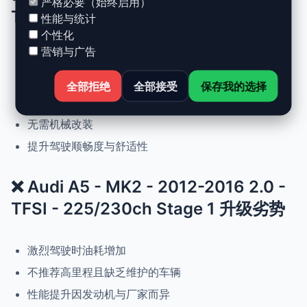
严格必要（始终启用）
TFSI - 225/230ch Stage 1 升级优势
性能与统计
个性化
营销与广告
动力提升高达 +30%，扭矩提升 +25%
正常驾驶下优化油耗
全部拒绝
全部接受
保存我的选择
可随时恢复原厂设置
无需机械改装
提升驾驶顺畅度与舒适性
❌ Audi A5 - MK2 - 2012-2016 2.0 -
TFSI - 225/230ch Stage 1 升级劣势
激烈驾驶时油耗增加
不推荐高里程且缺乏维护的车辆
性能提升因发动机与厂家而异