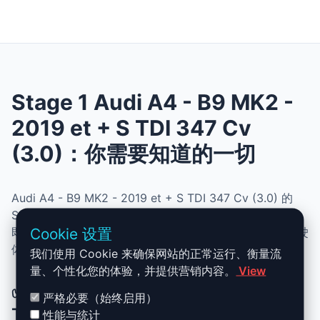
Stage 1 Audi A4 - B9 MK2 -
2019 et + S TDI 347 Cv
(3.0)：你需要知道的一切
Audi A4 - B9 MK2 - 2019 et + S TDI 347 Cv (3.0) 的
Stage 1 升级结合了性能、安全与简便性。无需机械改动，
Cookie 设置
即可提升动力、扭矩并优化油耗。非常适合追求更灵敏驾驶
体验且希望保持原厂可靠性的车主。
我们使用 Cookie 来确保网站的正常运行、衡量流
量、个性化您的体验，并提供营销内容。
View
✅ Audi A4 - B9 MK2 - 2019 et + S
严格必要（始终启用）
TDI 347 Cv (3.0) Stage 1 升级优势
性能与统计