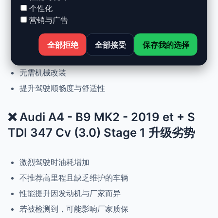
个性化
营销与广告
动力提升高达 +30%，扭矩提升 +25%
正常驾驶下优化油耗
全部拒绝
全部接受
保存我的选择
可随时恢复原厂设置
无需机械改装
提升驾驶顺畅度与舒适性
❌ Audi A4 - B9 MK2 - 2019 et + S
TDI 347 Cv (3.0) Stage 1 升级劣势
激烈驾驶时油耗增加
不推荐高里程且缺乏维护的车辆
性能提升因发动机与厂家而异
若被检测到，可能影响厂家质保