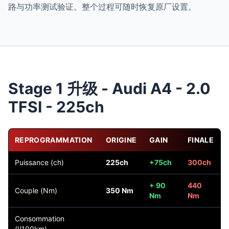
路与功率测试验证。整个过程可随时恢复原厂设置。
Stage 1 升级 - Audi A4 - 2.0
TFSI - 225ch
REPROGRAMMATION
ORIGINE
GAIN
FINALE
Puissance (ch)
225ch
+75ch
300ch
+ 90
440
Couple (Nm)
350 Nm
Nm
Nm
Consommation
(l/100km)