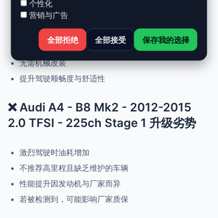
个性化
营销与广告
动力提升高达 +30%，扭矩提升 +25%
正常驾驶下优化油耗
全部拒绝
全部接受
保存我的选择
可随时恢复原厂设置
无需机械改装
提升驾驶顺畅度与舒适性
❌ Audi A4 - B8 Mk2 - 2012-2015
2.0 TFSI - 225ch Stage 1 升级劣势
激烈驾驶时油耗增加
不推荐高里程且缺乏维护的车辆
性能提升因发动机与厂家而异
若被检测到，可能影响厂家质保