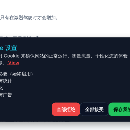
只有在激烈驾驶时才会增加。
校完成，无需机械改装。
ie 设置
用 Cookie 来确保网站的正常运行、衡量流量、个性化您的体验
容。
View
必要（始终启用）
与统计
 - B8 Mk2 - 2012-2015 2.0 T
化
与广告
全部拒绝
全部接受
保存我
-2015 2.0 TDI - 120ch 的 Stage 1 升级结合了性能、安
体验且希望保持原厂可靠性的车主。