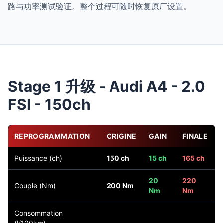
路与功率测试验证。整个过程可随时恢复原厂设置。
Stage 1 升级 - Audi A4 - 2.0
FSI - 150ch
REPROGRAMMATION
ORIGINE
GAIN
FINALE
Puissance (ch)
150 ch
15 ch
165 ch
20
220
Couple (Nm)
200 Nm
Nm
Nm
Consommation
(l/100km)