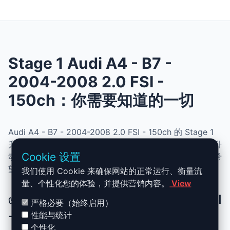
Stage 1 Audi A4 - B7 -
2004-2008 2.0 FSI -
150ch：你需要知道的一切
Audi A4 - B7 - 2004-2008 2.0 FSI - 150ch 的 Stage 1
升级结合了性能、安全与简便性。无需机械改动，即可提升
Cookie 设置
动力、扭矩并优化油耗。非常适合追求更灵敏驾驶体验且希
望保持原厂可靠性的车主。
我们使用 Cookie 来确保网站的正常运行、衡量流
量、个性化您的体验，并提供营销内容。
View
✅ Audi A4 - B7 - 2004-2008 2.0 FSI
严格必要（始终启用）
- 150ch Stage 1 升级优势
性能与统计
个性化