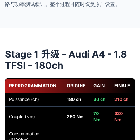
路与功率测试验证。整个过程可随时恢复原厂设置。
Stage 1 升级 - Audi A4 - 1.8
TFSI - 180ch
REPROGRAMMATION
ORIGINE
GAIN
FINALE
Puissance (ch)
180 ch
30 ch
210 ch
70
320
Couple (Nm)
250 Nm
Nm
Nm
Consommation
(l/100km)