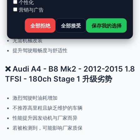
个性化
营销与广告
动力提升高达 +30%，扭矩提升 +25%
正常驾驶下优化油耗
全部拒绝
全部接受
保存我的选择
可随时恢复原厂设置
无需机械改装
提升驾驶顺畅度与舒适性
❌ Audi A4 - B8 Mk2 - 2012-2015 1.8
TFSI - 180ch Stage 1 升级劣势
激烈驾驶时油耗增加
不推荐高里程且缺乏维护的车辆
性能提升因发动机与厂家而异
若被检测到，可能影响厂家质保