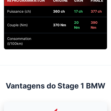
REPROGRAMMATION
ORIGINE
GAIN
FINALE
Puissance (ch)
360 ch
17 ch
377 ch
20
390
Couple (Nm)
370 Nm
Nm
Nm
Consommation
(l/100km)
Vantagens do Stage 1 BMW