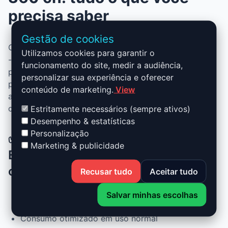
precisa saber
Gestão de cookies
O Stage 1 para BMW M3 - E46 -2000-2006 M3 - CSL
Utilizamos cookies para garantir o
- 360 ch combina desempenho, segurança e
funcionamento do site, medir a audiência,
praticidade. Sem alterar peças, você ganha mais
personalizar sua experiência e oferecer
potência, mais torque e melhor consumo. Ideal para
conteúdo de marketing.
View
aproveitar um motor mais ágil sem comprometer a
confiabilidade.
Estritamente necessários (sempre ativos)
Desempenho & estatísticas
Personalização
✅ Vantagens do Stage 1 BMW M3 -
Marketing & publicidade
E46 -2000-2006 M3 - CSL - 360
ch
Recusar tudo
Aceitar tudo
Salvar minhas escolhas
Até +30% de potência e +25% de torque
Consumo otimizado em uso normal