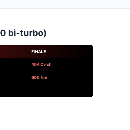
0 bi-turbo)
FINALE
404 Cv ch
600 Nm