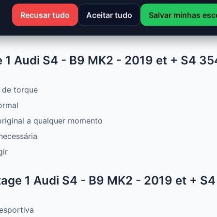
 - 2019 et + S4 354 Cv (3.0 bi-turbo) combina desempenho
Recusar tudo
Aceitar tudo
Salvar minhas esc
otência, mais torque e melhor consumo. Ideal para aprovei
1 Audi S4 - B9 MK2 - 2019 et + S4 354
 de torque
ormal
original a qualquer momento
necessária
gir
ge 1 Audi S4 - B9 MK2 - 2019 et + S4 
esportiva