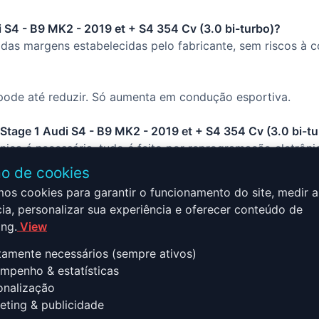
 S4 - B9 MK2 - 2019 et + S4 354 Cv (3.0 bi-turbo)?
das margens estabelecidas pelo fabricante, sem riscos à c
ode até reduzir. Só aumenta em condução esportiva.
 Stage 1 Audi S4 - B9 MK2 - 2019 et + S4 354 Cv (3.0 bi-t
ca é necessária, tudo é feito por reprogramação eletrôni
o de cookies
mos cookies para garantir o funcionamento do site, medir a
ia, personalizar sua experiência e oferecer conteúdo de
ng.
View
tamente necessários (sempre ativos)
 B9 MK2 - 2019 et + S4 354 Cv 
penho & estatísticas
precisa saber
nalização
ting & publicidade