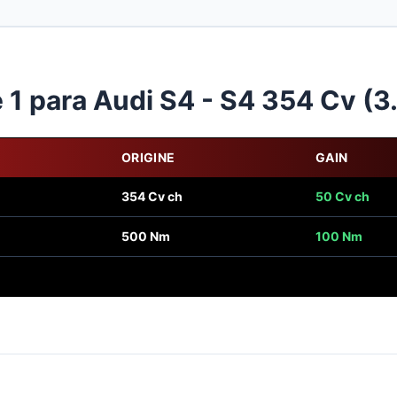
 para Audi S4 - S4 354 Cv (3.
ORIGINE
GAIN
354 Cv ch
50 Cv ch
500 Nm
100 Nm