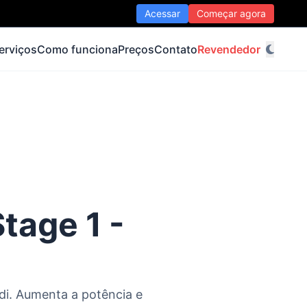
Acessar
Começar agora
erviços
Como funciona
Preços
Contato
Revendedor
tage 1 -
di. Aumenta a potência e