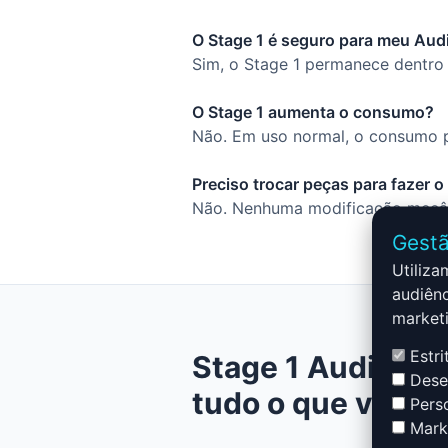
O Stage 1 é seguro para meu Audi
Sim, o Stage 1 permanece dentro 
O Stage 1 aumenta o consumo?
Não. Em uso normal, o consumo p
Preciso trocar peças para fazer o
Não. Nenhuma modificação mecâni
Gestã
Utiliza
audiênc
marketi
Estri
Stage 1 Audi S4 -
Desem
tudo o que você 
Perso
Marke