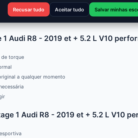
t + 5.2 L V10 performance 620 Cv combina desempenho, se
Recusar tudo
Aceitar tudo
Salvar minhas esc
otência, mais torque e melhor consumo. Ideal para aprovei
 1 Audi R8 - 2019 et + 5.2 L V10 perf
 de torque
ormal
original a qualquer momento
necessária
gir
age 1 Audi R8 - 2019 et + 5.2 L V10 p
esportiva