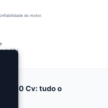
onfiabilidade do motor.
v?
ca da ECU.
nce 620 Cv: tudo o