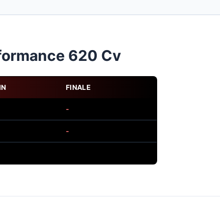
rformance 620 Cv
IN
FINALE
-
-