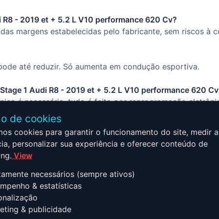
i R8 - 2019 et + 5.2 L V10 performance 620 Cv?
das margens estabelecidas pelo fabricante, sem riscos à c
ode até reduzir. Só aumenta em condução esportiva.
o Stage 1 Audi R8 - 2019 et + 5.2 L V10 performance 620 C
ca é necessária, tudo é feito por reprogramação eletrôni
o de cookies
mos cookies para garantir o funcionamento do site, medir a
ia, personalizar sua experiência e oferecer conteúdo de
ng.
View
tamente necessários (sempre ativos)
 2019 et + 5.2 L V10 performa
penho & estatísticas
 saber
nalização
ting & publicidade