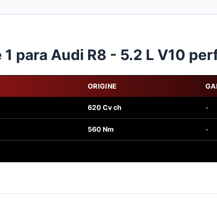
1 para Audi R8 - 5.2 L V10 pe
ORIGINE
GA
620 Cv ch
-
560 Nm
-