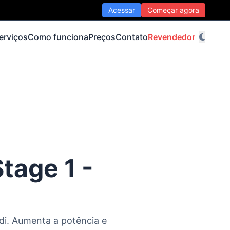
Acessar
Começar agora
erviços
Como funciona
Preços
Contato
Revendedor
tage 1 -
di. Aumenta a potência e