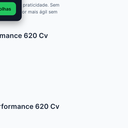
gurança e praticidade. Sem
olhas
tar um motor mais ágil sem
ormance 620 Cv
erformance 620 Cv