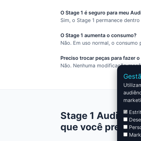
O Stage 1 é seguro para meu Aud
Sim, o Stage 1 permanece dentro 
O Stage 1 aumenta o consumo?
Não. Em uso normal, o consumo p
Preciso trocar peças para fazer 
Não. Nenhuma modificação mecâni
Gestã
Utiliza
audiênc
marketi
Estri
Stage 1 Audi R8 -
Desem
que você precisa
Perso
Marke