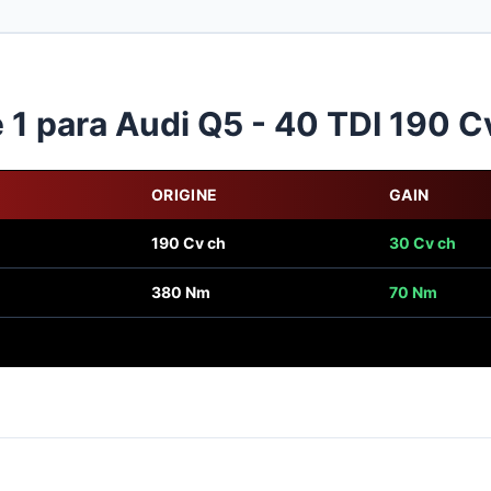
1 para Audi Q5 - 40 TDI 190 C
ORIGINE
GAIN
190 Cv ch
30 Cv ch
380 Nm
70 Nm