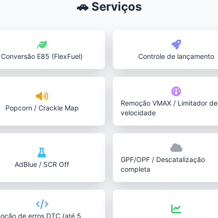
🚗 Serviços
Conversão E85 (FlexFuel)
Controle de lançamento
Remoção VMAX / Limitador de
Popcorn / Crackle Map
velocidade
GPF/OPF / Descatalização
AdBlue / SCR Off
completa
oção de erros DTC (até 5