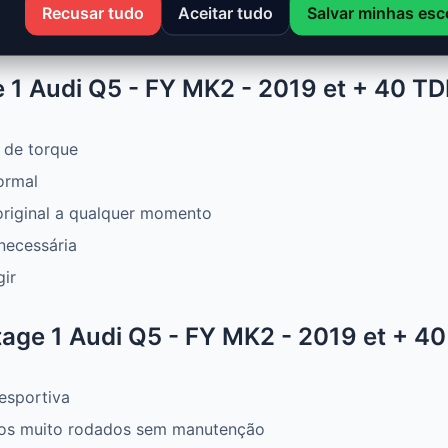
, mais torque e melhor consumo. Ideal para aproveitar um
Recusar tudo
Aceitar tudo
Salvar minhas esc
 1 Audi Q5 - FY MK2 - 2019 et + 40 TD
 de torque
ormal
original a qualquer momento
necessária
gir
age 1 Audi Q5 - FY MK2 - 2019 et + 40
esportiva
os muito rodados sem manutenção