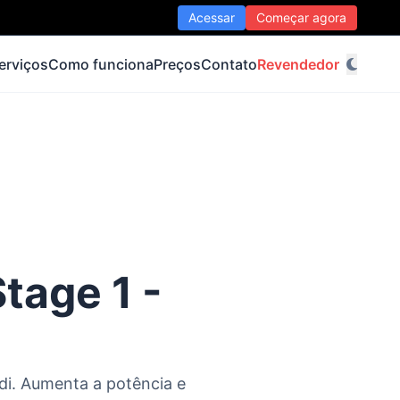
Acessar
Começar agora
erviços
Como funciona
Preços
Contato
Revendedor
tage 1 -
di. Aumenta a potência e