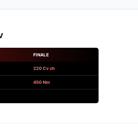
v
FINALE
220 Cv ch
450 Nm