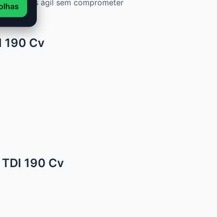
 motor mais ágil sem comprometer
olhas
I 190 Cv
 TDI 190 Cv