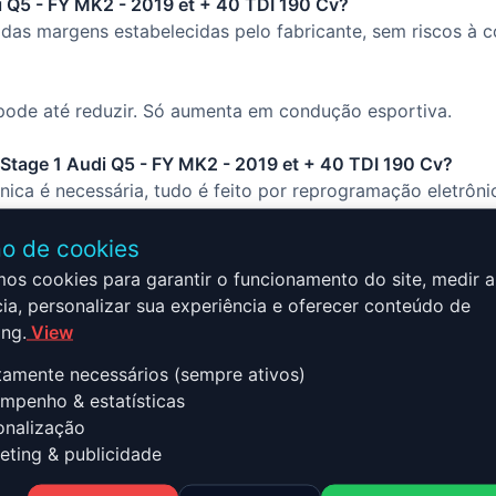
i Q5 - FY MK2 - 2019 et + 40 TDI 190 Cv?
das margens estabelecidas pelo fabricante, sem riscos à c
ode até reduzir. Só aumenta em condução esportiva.
o Stage 1 Audi Q5 - FY MK2 - 2019 et + 40 TDI 190 Cv?
ca é necessária, tudo é feito por reprogramação eletrôni
o de cookies
mos cookies para garantir o funcionamento do site, medir a
ia, personalizar sua experiência e oferecer conteúdo de
ng.
View
 FY MK2 - 2019 et + 40 TDI 19
tamente necessários (sempre ativos)
er
penho & estatísticas
nalização
ting & publicidade
 - 2019 et + 40 TDI 190 Cv combina desempenho, segurança