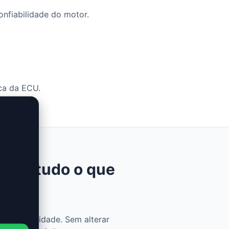
onfiabilidade do motor.
ca da ECU.
0 Cv: tudo o que
 e praticidade. Sem alterar