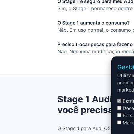
O Stage 1 é seguro para meu Aud
Sim, o Stage 1 permanece dentro 
O Stage 1 aumenta o consumo?
Não. Em uso normal, o consumo p
Preciso trocar peças para fazer 
Não. Nenhuma modificação mecâni
Gestã
Utiliza
audiênc
marketi
Stage 1 Audi Q5 -
Estri
você precisa sab
Desem
Perso
Marke
O Stage 1 para Audi Q5 - FY MK2