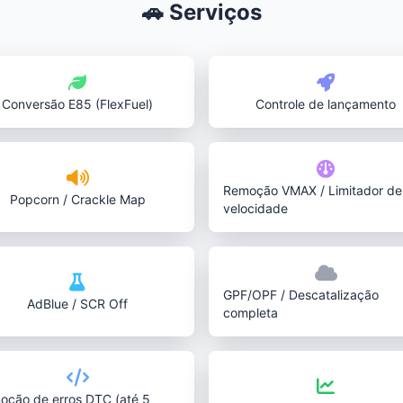
🚗 Serviços
Conversão E85 (FlexFuel)
Controle de lançamento
Remoção VMAX / Limitador de
Popcorn / Crackle Map
velocidade
GPF/OPF / Descatalização
AdBlue / SCR Off
completa
oção de erros DTC (até 5