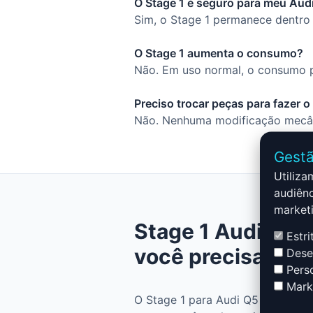
O Stage 1 é seguro para meu Audi
Sim, o Stage 1 permanece dentro 
O Stage 1 aumenta o consumo?
Não. Em uso normal, o consumo p
Preciso trocar peças para fazer o
Não. Nenhuma modificação mecâni
Gestã
Utiliza
audiênc
marketi
Stage 1 Audi Q5 -
Estri
você precisa sab
Desem
Perso
Marke
O Stage 1 para Audi Q5 - 8R - 20