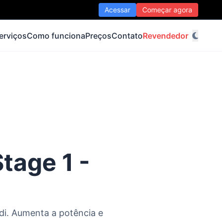
Acessar
Começar agora
erviços
Como funciona
Preços
Contato
Revendedor
tage 1 -
di. Aumenta a potência e