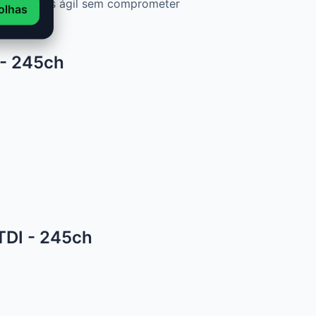
 motor mais ágil sem comprometer
olhas
 - 245ch
TDI - 245ch