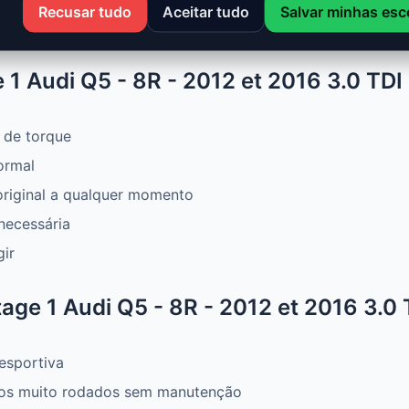
, mais torque e melhor consumo. Ideal para aproveitar um
Recusar tudo
Aceitar tudo
Salvar minhas esc
1 Audi Q5 - 8R - 2012 et 2016 3.0 TDI
 de torque
ormal
original a qualquer momento
necessária
gir
ge 1 Audi Q5 - 8R - 2012 et 2016 3.0 
esportiva
os muito rodados sem manutenção