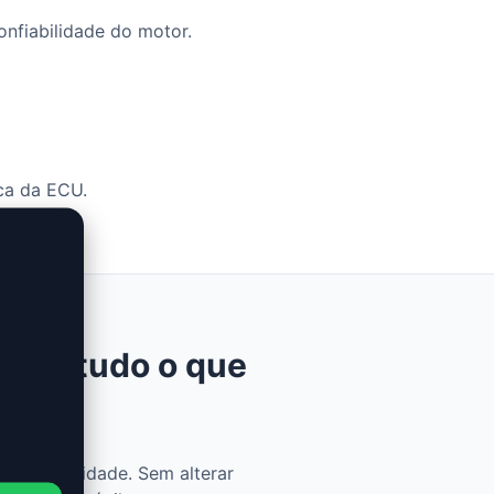
onfiabilidade do motor.
ca da ECU.
45ch: tudo o que
 e praticidade. Sem alterar