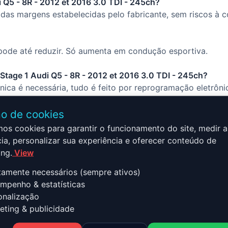
 Q5 - 8R - 2012 et 2016 3.0 TDI - 245ch?
das margens estabelecidas pelo fabricante, sem riscos à c
ode até reduzir. Só aumenta em condução esportiva.
 Stage 1 Audi Q5 - 8R - 2012 et 2016 3.0 TDI - 245ch?
ca é necessária, tudo é feito por reprogramação eletrôni
o de cookies
mos cookies para garantir o funcionamento do site, medir a
ia, personalizar sua experiência e oferecer conteúdo de
ng.
View
 8R - 2012 et 2016 3.0 TDI - 2
tamente necessários (sempre ativos)
er
penho & estatísticas
nalização
ting & publicidade
12 et 2016 3.0 TDI - 245ch combina desempenho, segurança