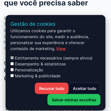
que você precisa saber
O Stage 1 para Audi A6 - C7 - 2011 / 2018 3.0 V6 Bi
Gestão de cookies
TDi Competition - 326ch combina desempenho,
segurança e praticidade. Sem alterar peças, você
Utilizamos cookies para garantir o
ganha mais potência, mais torque e melhor consumo.
funcionamento do site, medir a audiência,
Ideal para aproveitar um motor mais ágil sem
personalizar sua experiência e oferecer
comprometer a confiabilidade.
conteúdo de marketing.
View
Estritamente necessários (sempre ativos)
✅ Vantagens do Stage 1 Audi A6 -
Desempenho & estatísticas
C7 - 2011 / 2018 3.0 V6 Bi TDi
Personalização
Marketing & publicidade
Competition - 326ch
Recusar tudo
Aceitar tudo
Até +30% de potência e +25% de torque
Salvar minhas escolhas
Consumo otimizado em uso normal
Reversível para configuração original a qualquer