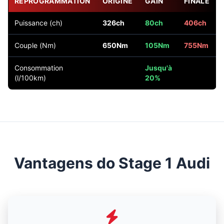
REPROGRAMMATION
ORIGINE
GAIN
FINALE
Puissance (ch)
326ch
80ch
406ch
Couple (Nm)
650Nm
105Nm
755Nm
Consommation
Jusqu'à
(l/100km)
20%
Vantagens do Stage 1 Audi