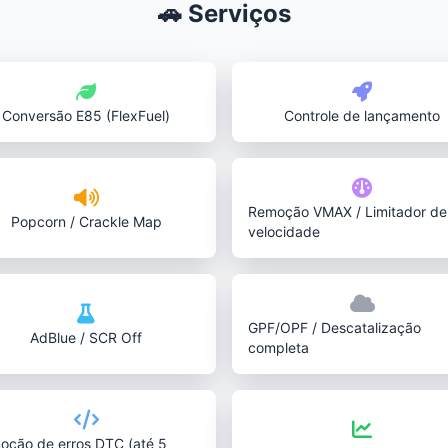
🚗 Serviços
Conversão E85 (FlexFuel)
Controle de lançamento
Remoção VMAX / Limitador de
Popcorn / Crackle Map
velocidade
GPF/OPF / Descatalização
AdBlue / SCR Off
completa
oção de erros DTC (até 5