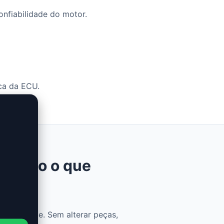
onfiabilidade do motor.
ca da ECU.
h: tudo o que
raticidade. Sem alterar peças,