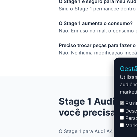
O Stage 1 é seguro para meu Audi
Sim, o Stage 1 permanece dentro 
O Stage 1 aumenta o consumo?
Não. Em uso normal, o consumo p
Preciso trocar peças para fazer o
Não. Nenhuma modificação mecâni
Gestã
Utiliza
audiênc
marketi
Stage 1 Audi A4 -
Estri
você precisa sab
Desem
Perso
Marke
O Stage 1 para Audi A4 - B5 - 19