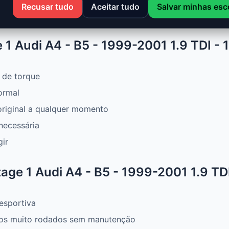
torque e melhor consumo. Ideal para aproveitar um motor 
Recusar tudo
Aceitar tudo
Salvar minhas esc
1 Audi A4 - B5 - 1999-2001 1.9 TDI - 
 de torque
ormal
original a qualquer momento
necessária
gir
ge 1 Audi A4 - B5 - 1999-2001 1.9 TDI
esportiva
os muito rodados sem manutenção