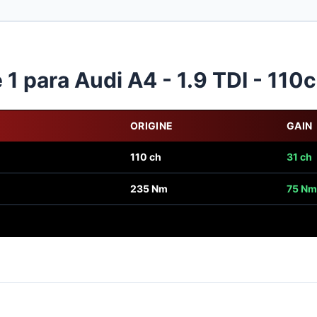
 para Audi A4 - 1.9 TDI - 110
ORIGINE
GAIN
110 ch
31 ch
235 Nm
75 Nm