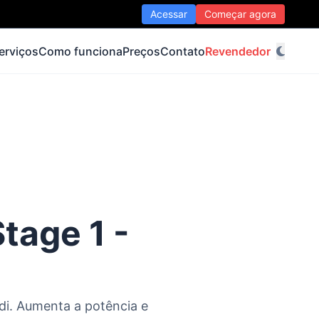
Acessar
Começar agora
erviços
Como funciona
Preços
Contato
Revendedor
tage 1 -
di. Aumenta a potência e