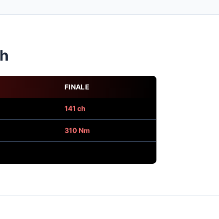
ch
FINALE
141 ch
310 Nm