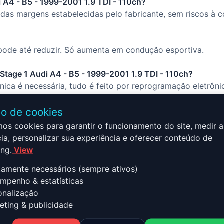
 A4 - B5 - 1999-2001 1.9 TDI - 110ch?
das margens estabelecidas pelo fabricante, sem riscos à c
ode até reduzir. Só aumenta em condução esportiva.
 Stage 1 Audi A4 - B5 - 1999-2001 1.9 TDI - 110ch?
ca é necessária, tudo é feito por reprogramação eletrôni
o de cookies
mos cookies para garantir o funcionamento do site, medir a
ia, personalizar sua experiência e oferecer conteúdo de
ng.
View
 B5 - 1999-2001 1.9 TDI - 110c
tamente necessários (sempre ativos)
er
penho & estatísticas
nalização
ting & publicidade
99-2001 1.9 TDI - 110ch combina desempenho, segurança e p