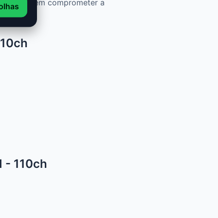
mais ágil sem comprometer a
olhas
110ch
 - 110ch