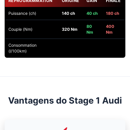
REPROGRAMMATION
ORIGINE
GAIN
FINALE
Puissance (ch)
140 ch
40 ch
180 ch
80
400
Couple (Nm)
320 Nm
Nm
Nm
Consommation
(l/100km)
Vantagens do Stage 1 Audi