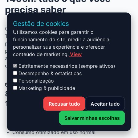
precisa saber
Gestão de cookies
O Stage 1 para Audi A3 - 8P MK1 - 2003 - 2008 2.0
Utilizamos cookies para garantir o
TDI - 140ch combina desempenho, segurança e
funcionamento do site, medir a audiência,
praticidade. Sem alterar peças, você ganha mais
personalizar sua experiência e oferecer
potência, mais torque e melhor consumo. Ideal para
conteúdo de marketing.
View
aproveitar um motor mais ágil sem comprometer a
confiabilidade.
Estritamente necessários (sempre ativos)
Desempenho & estatísticas
Personalização
✅ Vantagens do Stage 1 Audi A3 -
Marketing & publicidade
8P MK1 - 2003 - 2008 2.0 TDI -
140ch
Recusar tudo
Aceitar tudo
Salvar minhas escolhas
Até +30% de potência e +25% de torque
Consumo otimizado em uso normal