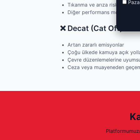
Pazar
Tıkanma ve arıza riskini azaltır
Diğer performans modifikasyo
❌ Decat (Cat Off) deza
Artan zararlı emisyonlar
Çoğu ülkede kamuya açık yollar
Çevre düzenlemelerine uyums
Ceza veya muayeneden geçem
Ka
Platformumuza 