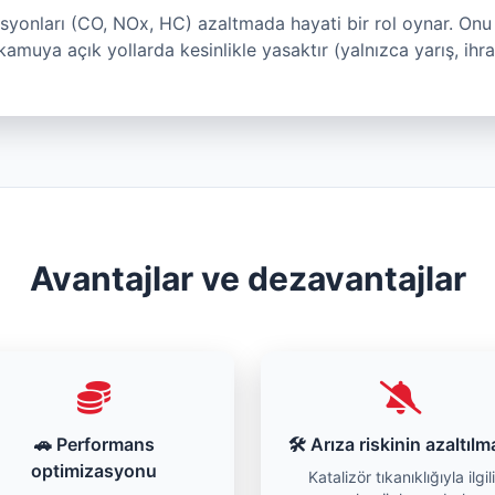
misyonları (CO, NOx, HC) azaltmada hayati bir rol oynar. On
kamuya açık yollarda kesinlikle yasaktır (yalnızca yarış, ihr
Avantajlar ve dezavantajlar
🚗 Performans
🛠️ Arıza riskinin azaltılm
optimizasyonu
Katalizör tıkanıklığıyla ilgili