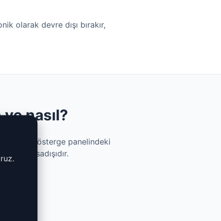
ik olarak devre dışı bırakır,
 ve nasıl?
i artırır, gösterge panelindeki
llarda yasadışıdır.
ruz.