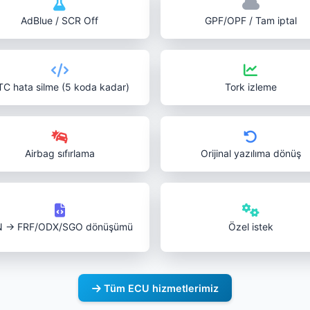
AdBlue / SCR Off
GPF/OPF / Tam iptal
C hata silme (5 koda kadar)
Tork izleme
Airbag sıfırlama
Orijinal yazılıma dönüş
N → FRF/ODX/SGO dönüşümü
Özel istek
Tüm ECU hizmetlerimiz