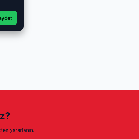
aydet
ız?
ten yararlanın.