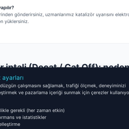
apılır?
en gönderirsiniz, uzmanlarımız katalizör uyarısını elektron
n yüklersiniz.
r iptali (Decat / Cat Off): neden
 ayarları
ıları ve tuning tutkunları arasında popülerdir. Motor tepkisin
 düzgün çalışmasını sağlamak, trafiği ölçmek, deneyiminizi
ni optimize eder. Ancak emisyonları artırır ve kamuya açık yo
leştirmek ve pazarlama içeriği sunmak için çerezler kullanıyo
tajları
likle gerekli (her zaman etkin)
rmans ve istatistikler
esajlarını kaldırır
elleştirme
i artırır