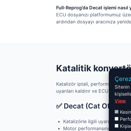
Full-Reprog’da Decat işlemi nasıl y
ECU dosyanızı platformumuz üzerind
ardından dosyayı aracınıza yenide
Katalitik konvertö
Çerez
Katalizör iptali, performans merakl
Sitenin
uyarıları kaldırır ve ECU yönetimi
kişisel
View
✅ Decat (Cat Off) avan
Kesin
Perfo
Katalizörle ilgili uyarı ve hata m
Kişis
Motor performansını ve tepkisin