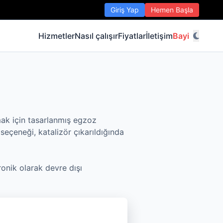
Giriş Yap
Hemen Başla
Hizmetler
Nasıl çalışır
Fiyatlar
İletişim
Bayi
mak için tasarlanmış egzoz
seçeneği, katalizör çıkarıldığında
ronik olarak devre dışı