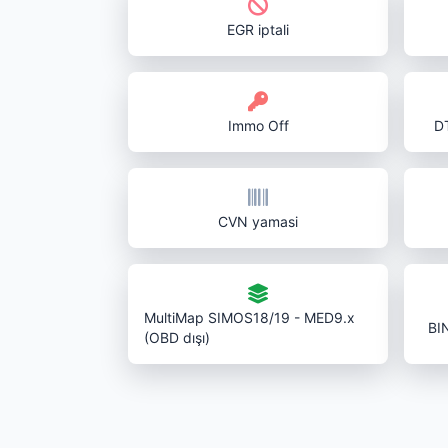
EGR iptali
Immo Off
DT
CVN yamasi
MultiMap SIMOS18/19 - MED9.x
BI
(OBD dışı)