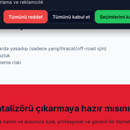
lama ve reklamcılık
nlarıyla uyumludur
Tümünü reddet
Tümünü kabul et
Seçimlerimi k
vantajları
da yasadışı (sadece yarış/ihracat/off-road için)
uzluk
eme riski
talizörü çıkarmaya hazır mısın
katılın ve aracınıza özel, profesyonel ve güvenli bir hizmet