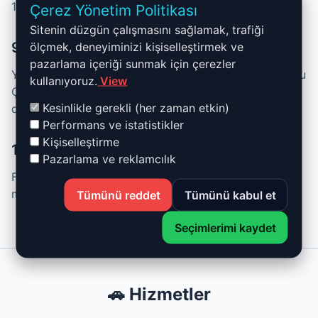
14614272@eesti.ee
Çerez Yönetim Politikası
Sitenin düzgün çalışmasını sağlamak, trafiği
9. Değişiklikler
ölçmek, deneyiminizi kişiselleştirmek ve
pazarlama içeriği sunmak için çerezler
Yasal, teknik veya ticari değişiklikleri yansıtmak için bu
kullanıyoruz.
View
Çerez Yönetim Politikasını istediğimiz zaman
Kesinlikle gerekli (her zaman etkin)
değiştirme hakkımızı saklı tutarız.
Performans ve istatistikler
Kişiselleştirme
10. İletişim
Pazarlama ve reklamcılık
Full-Reprog OÜ – Narva mnt 5, 10117, Tallinn, Harju
maakond, Estonya – Email: 14614272@eesti.ee
Tümünü reddet
Tümünü kabul et
Seçimlerimi kaydet
🚗 Hizmetler