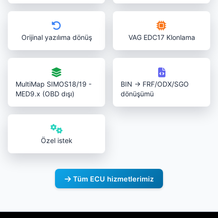
Orijinal yazılıma dönüş
VAG EDC17 Klonlama
MultiMap SIMOS18/19 -
BIN → FRF/ODX/SGO
MED9.x (OBD dışı)
dönüşümü
Özel istek
Tüm ECU hizmetlerimiz